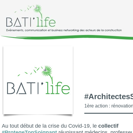
#ArchitectesS
1ère action : rénovati
Au tout début de la crise du Covid-19, le
collectif
#ProtegeTonSoignant
réunissant médecins, professe