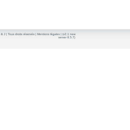
 & J
| Tous droits réservés |
Mentions légales
| (v2.1 new
server 8.5.7)