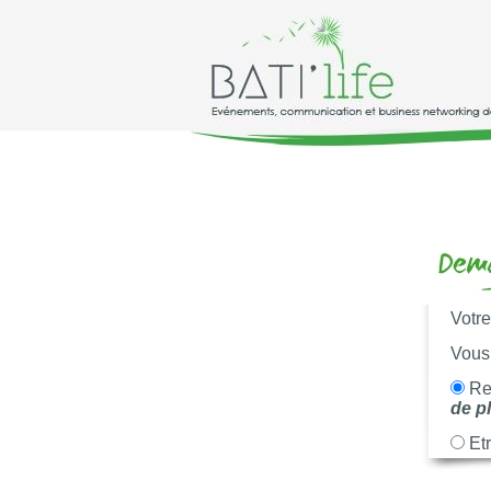
Votr
Vous 
Rec
de p
Etr