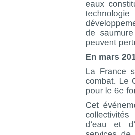
eaux constit
technologi
développemen
de saumure 
peuvent pert
En mars 2012
La France s’
combat. Le Co
pour le 6e f
Cet événemen
collectivités
d’eau et d
services de 