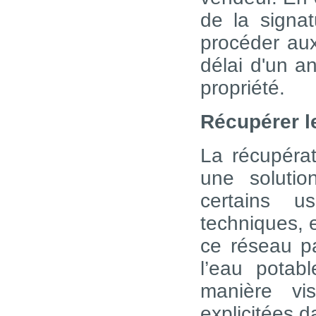
de la signat
procéder au
délai d'un a
propriété.
Récupérer l
La récupérat
une solutio
certains u
techniques, e
ce réseau pa
l’eau potabl
manière vis
explicitées d