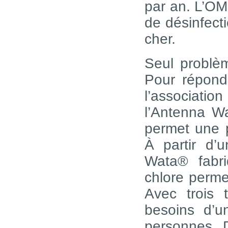
par an. L’OM
de désinfecti
cher.
Seul problèm
Pour répond
l’associat
l’Antenna W
permet une p
À partir d’u
Wata® fabri
chlore permet
Avec trois t
besoins d’u
personnes. D