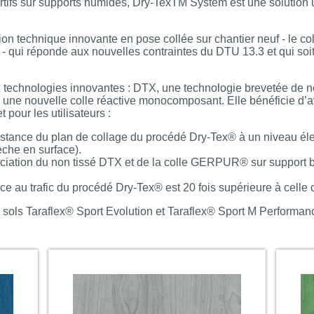
tifs sur supports humides, Dry-TexTM System est une solution u
on technique innovante en pose collée sur chantier neuf - le col
é - qui réponde aux nouvelles contraintes du DTU 13.3 et qui s
x technologies innovantes : DTX, une technologie brevetée de no
nouvelle colle réactive monocomposant. Elle bénéficie d’ava
t pour les utilisateurs :
ésistance du plan de collage du procédé Dry-Tex® à un niveau él
èche en surface).
iation du non tissé DTX et de la colle GERPUR® sur support bét
ance au trafic du procédé Dry-Tex® est 20 fois supérieure à celle
sols Taraflex® Sport Evolution et Taraflex® Sport M Performan