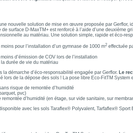
ne nouvelle solution de mise en œuvre proposée par Gerflor, id
de surface D-MaxTM+ est renforcé à l’aide d’une deuxième gril
ensionnelle au matériau. Une solution simple, rapide et éco-resp
2
e moins pour l’installation d’un gymnase de 1000 m
effectuée p
 moins d’émission de COV lors de l’installation
la durée de vie du matériau
ans la démarche d’éco-responsabilité engagée par Gerflor.
Le rec
hé lors de la dépose des sols ! La pose libre Eco-FitTM System e
 sans risque de remontée d’humidité
 parquet, pvc)
 remontée d’humidité (en étage, sur vide sanitaire, sur membrane
isponible avec les sols Taraflex® Polyvalent, Tarfaflex® Sport 