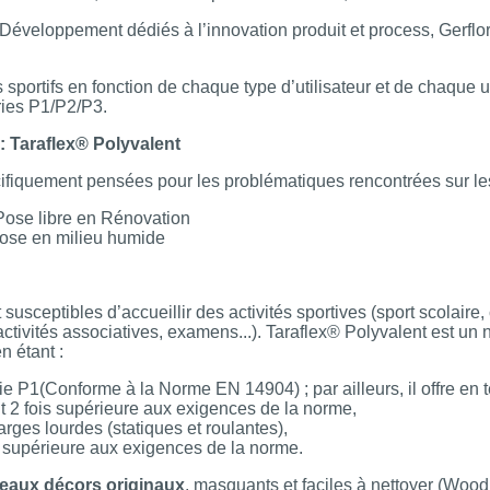
Développement dédiés à l’innovation produit et process, Gerflo
 sportifs en fonction de chaque type d’utilisateur et de chaque 
ries P1/P2/P3.
: Taraflex® Polyvalent
fiquement pensées pour les problématiques rencontrées sur les c
Pose libre en Rénovation
ose en milieu humide
susceptibles d’accueillir des activités sportives (sport scolaire,
activités associatives, examens...). Taraflex® Polyvalent est un 
en étant :
rie P1(Conforme à la Norme EN 14904) ; par ailleurs, il offre en
 2 fois supérieure aux exigences de la norme,
rges lourdes (statiques et roulantes),
s supérieure aux exigences de la norme.
eaux décors originaux
, masquants et faciles à nettoyer (Woo