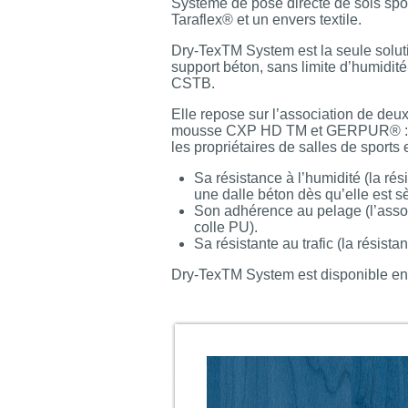
Système de pose directe de sols spor
Taraflex® et un envers textile.
Dry-TexTM System est la seule soluti
support béton, sans limite d’humidit
CSTB.
Elle repose sur l’association de deu
mousse CXP HD TM et GERPUR® : une 
les propriétaires de salles de sports e
Sa résistance à l’humidité (la r
une dalle béton dès qu’elle est s
Son adhérence au pelage (l’assoc
colle PU).
Sa résistante au trafic (la résist
Dry-TexTM System est disponible en 