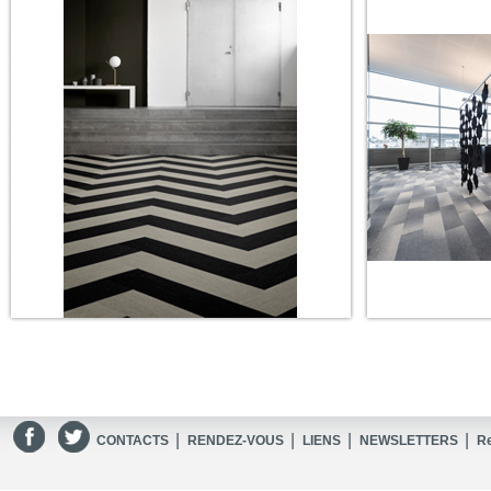
|
|
|
|
CONTACTS
RENDEZ-VOUS
LIENS
NEWSLETTERS
R