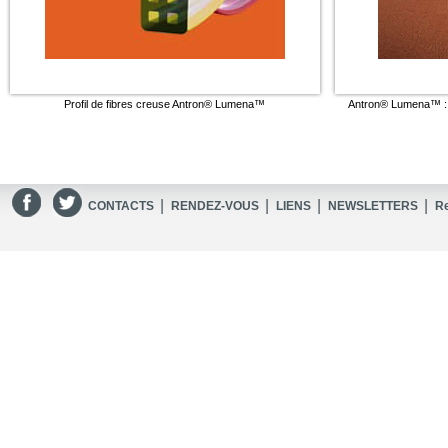
Profil de fibres creuse Antron® Lumena™
Antron® Lumena™ : Ré
|
|
|
|
CONTACTS
RENDEZ-VOUS
LIENS
NEWSLETTERS
R