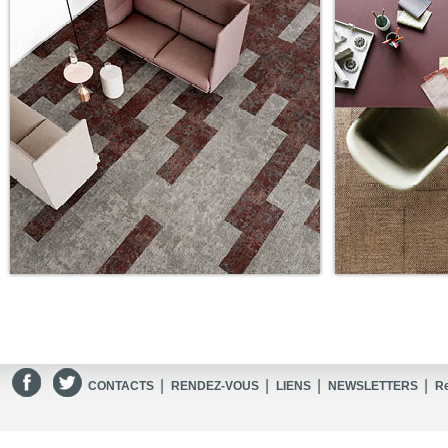
|
|
|
|
CONTACTS
RENDEZ-VOUS
LIENS
NEWSLETTERS
R