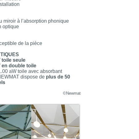
stallation
 miroir à l’absorption phonique
n optique
eptible de la pièce
TIQUES
 toile seule
 en double toile
1.00 aW toile avec absorbant
e, NEWMAT dispose de
plus de 50
els
©Newmat