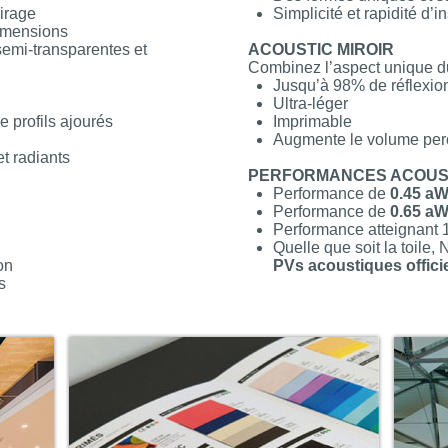
irage
Simplicité et rapidité d’in
imensions
 semi-transparentes et
ACOUSTIC MIROIR
Combinez l’aspect unique du
Jusqu’à 98% de réflexio
Ultra-léger
e profils ajourés
Imprimable
Augmente le volume perc
t radiants
PERFORMANCES ACOUS
Performance de
0.45 aW
Performance de
0.65 aW
Performance atteignant 
Quelle que soit la toil
on
PVs acoustiques offici
s