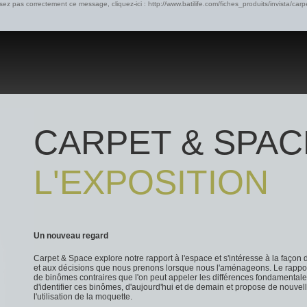
isez pas correctement ce message, cliquez-ici :
http://www.batilife.com/fiches_produits/invista/ca
CARPET & SPAC
L'EXPOSITION
Un nouveau regard
Carpet & Space explore notre rapport à l'espace et s'intéresse à la façon 
et aux décisions que nous prenons lorsque nous l'aménageons. Le rapport
de binômes contraires que l'on peut appeler les différences fondamental
d'identifier ces binômes, d'aujourd'hui et de demain et propose de nouve
l'utilisation de la moquette.