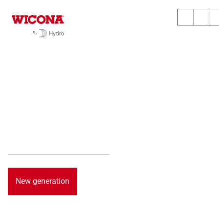
Chaque époque
apporte ses
innovations
Systèmes en aluminium durables à haute efficacité
énergétique qui offrent confort, sécurité et sûreté.
New generation