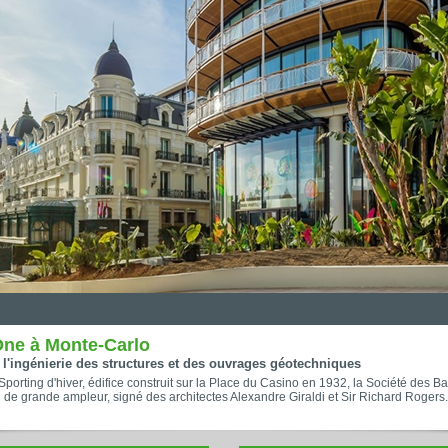
One à Monte-Carlo
'ingénierie des structures et des ouvrages géotechniques
orting d'hiver, édifice construit sur la Place du Casino en 1932, la Société des Ba
 de grande ampleur, signé des architectes Alexandre Giraldi et Sir Richard Rogers