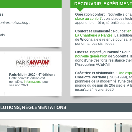
DÉCOUVRIR, EXPÉRIMENT
es
Opération confort :
Nouvelle signa
place au confort"
, trois plaques te
contres networking :
apporter bien-être, sérénité et prati
e
Confort et luminosité :
Pour cet
ens
ris
La Chantrerie à Nantes
. La soluti
de
Wicona
a été retenue pour sa fac
performances sismiques
Finesse, rigidité, durabilité :
Pour
nouvelle génération
de
Soprema
. 
donc d'une très forte résistance therm
l'Association ACERMI
Créatrice et visionnaire :
Une expo
e
Paris-Mipim 2020 - 4
édition :
Charlotte Perriand
(1903-1999), arc
Cette nouvelle édition est
i
pionnière de la modernité, l'une de
complète.
Informations
pour
session 2021
monde du design du 20e siècle. A l
jusqu'au 24 février 2020
OLUTIONS, RÉGLEMENTATIONS