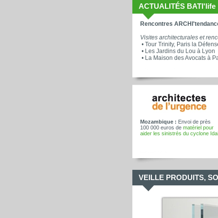
ACTUALITÉS BATI'life
Rencontres ARCHI'tendanc
Visites architecturales et ren
•
Tour Trinity, Paris la Défens
•
Les Jardins du Lou à Lyon
•
La Maison des Avocats à Pa
Mozambique :
Envoi de près
100 000 euros de
matériel pour
aider les sinistrés du cyclone Ida
VEILLE PRODUITS, S