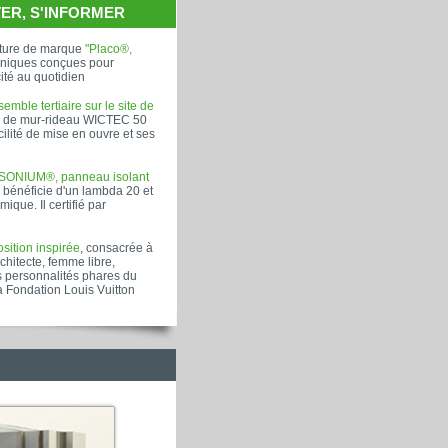
ER, S'INFORMER
ture de marque
"Placo®,
chniques conçues pour
cité au quotidien
emble tertiaire sur le site de
on de mur-rideau WICTEC 50
ilité de mise en ouvre et ses
ISONIUM®, panneau isolant
Il bénéficie d'un lambda 20 et
ique. Il certifié par
sition inspirée
, consacrée à
hitecte, femme libre,
s personnalités phares du
a Fondation Louis Vuitton