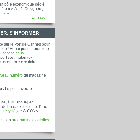
mer en pôle économique dédié
é par AIA Life Designers,
e Satre
En savoir +
ER, S'INFORMER
e sur le Port de Cannes pour
rmée ! Réuni pour la première
au service de la
pertises, matériaux,
, économie circulaire,
veau numéro
du magazine
e :
Le point avec le
One, à Duisbourg en
 de bureaux, est doté d'une
m recyclé
, de WICONA
 et son
programme d'activités