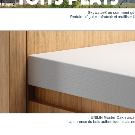
Skywater® ou comment gérer
Réduire, réguler, rafraîchir et réutiliser 
UNILIN Master Oak surpas
L'apparence du bois authentique, mais en