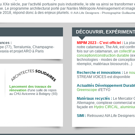
 XXe siècle, par l'activité portuaire puis industrielle, le site va ainsi se transfor
ique. Le programme architectural porté par Nantes Métropole Aménagement et imagin
e 2018, répond donc à des enjeux pluriels.
© AIA Life Designers - Photographie Guillaum
DÉCOUVRIR, EXPÉRIMENT
ances :
MIPIM 2023 - C'est officiel :
La plac
rope (77), Terralumia, Champagne-
notre catamaran, The Ark, est confi
vaxia et projet ARO à Paris
fois sur un catamaran, un
collectif 
conception/construction durable
(ex
technologies - modes de conception
réemploi, matériaux biosourcés...)
Recherche et innovations :
Le
nou
STREAM VOICES est disponible
Actualités Développement Durabl
Lancement des travaux de
Greenscope
d'ETYO
rénovation
d'une salle de repos
au CHU Avicenne à Bobigny (93)
Matériaux recyclés :
Le Mercator 
Allemagne, complexe commercial et
façade en
Hydro CIRCAL, aluminiu
SIMI :
Retrouvez AIA Life Designers