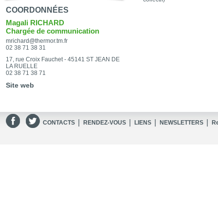
COORDONNÉES
Magali RICHARD
Chargée de communication
mrichard@thermor.tm.fr
02 38 71 38 31
17, rue Croix Fauchet - 45141 ST JEAN DE
LA RUELLE
02 38 71 38 71
Site web
|
|
|
|
CONTACTS
RENDEZ-VOUS
LIENS
NEWSLETTERS
R