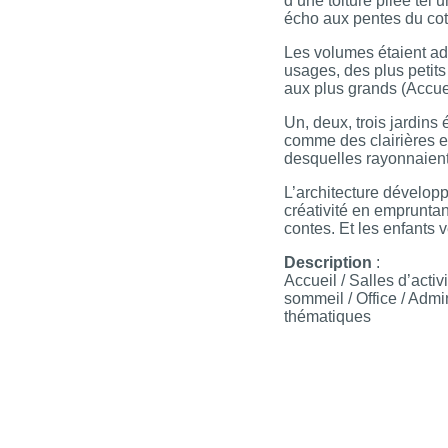
d’une toiture pliée tel u
écho aux pentes du co
Les volumes étaient ad
usages, des plus petits
aux plus grands (Accuei
Un, deux, trois jardins
comme des clairières e
desquelles rayonnaient 
L’architecture développa
créativité en empruntan
contes. Et les enfants 
Description
:
Accueil / Salles d’activ
sommeil / Office / Admin
thématiques