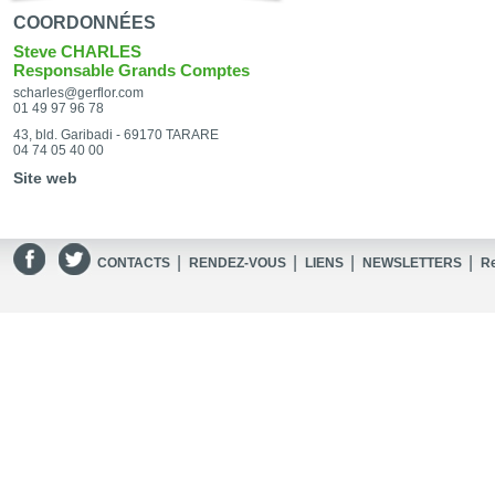
COORDONNÉES
Steve CHARLES
Responsable Grands Comptes
scharles@gerflor.com
01 49 97 96 78
43, bld. Garibadi - 69170 TARARE
04 74 05 40 00
Site web
|
|
|
|
CONTACTS
RENDEZ-VOUS
LIENS
NEWSLETTERS
R