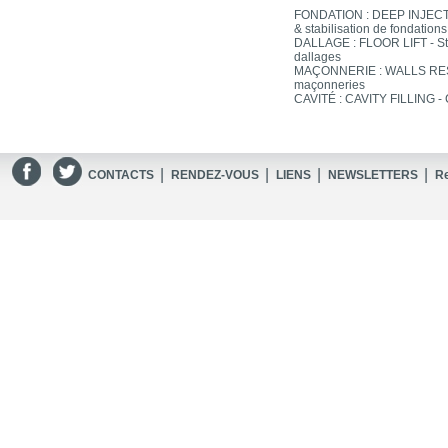
FONDATION : DEEP INJECTIO
& stabilisation de fondations
DALLAGE : FLOOR LIFT - Sta
dallages
MAÇONNERIE : WALLS REST
maçonneries
CAVITÉ : CAVITY FILLING -
|
|
|
|
CONTACTS
RENDEZ-VOUS
LIENS
NEWSLETTERS
R