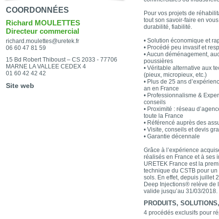
COORDONNÉES
Pour vos projets de réhabil
tout son savoir-faire en vous
Richard MOULETTES
durabilité, fiabilité.
Directeur commercial
• Solution économique et ra
richard.moulettes@uretek.fr
• Procédé peu invasif et re
06 60 47 81 59
• Aucun déménagement, auc
15 Bd Robert Thiboust – CS 2033 - 77706
poussières
MARNE LA VALLEE CEDEX 4
• Véritable alternative aux t
01 60 42 42 42
(pieux, micropieux, etc.)
• Plus de 25 ans d’expérienc
Site web
an en France
• Professionnalisme & Exper
conseils
• Proximité : réseau d’agenc
toute la France
• Référencé auprès des ass
• Visite, conseils et devis g
• Garantie décennale
Grâce à l’expérience acquis
réalisés en France et à ses 
URETEK France est la premiè
technique du CSTB pour un 
sols. En effet, depuis juill
Deep Injections® relève de 
valide jusqu’au 31/03/2018.
PRODUITS, SOLUTIONS, 
4 procédés exclusifs pour r