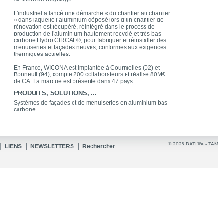
L’industriel a lancé une démarche « du chantier au chantier
» dans laquelle l’aluminium déposé lors d’un chantier de
rénovation est récupéré, réintégré dans le process de
production de l’aluminium hautement recyclé et très bas
carbone Hydro CIRCAL®, pour fabriquer et réinstaller des
menuiseries et façades neuves, conformes aux exigences
thermiques actuelles.
En France, WICONA est implantée à Courmelles (02) et
Bonneuil (94), compte 200 collaborateurs et réalise 80M€
de CA. La marque est présente dans 47 pays.
PRODUITS, SOLUTIONS, ...
Systèmes de façades et de menuiseries en aluminium bas
carbone
© 2026 BATI'life -
TAM
|
|
|
LIENS
NEWSLETTERS
Rechercher