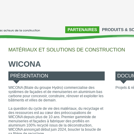
PARTENAIRES
PRODUITS & S
MATÉRIAUX ET SOLUTIONS DE CONSTRUCTION
WICONA
PRÉSENTATION
DOCUM
WICONA (filiale du groupe Hydro) commercialise des
Projets & ré
systèmes de façades et de menuiseries en aluminium bas
carbone pour concevoir, construire, rénover et exploiter les
bâtiments et villes de demain.
La question du cycle de vie des matériaux, du recyclage et
des ressources est au cœur des préoccupations de
WICONA depuis plus de 10 ans. Premier gammiste de
menuiseries et façades à fabriquer des profilés en
aluminium 100% recyclé issus de la déconstruction,
WICONA annonçait début juin 2024, boucler la boucle de
sa filière de recyclage.