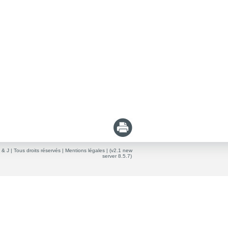
 & J
| Tous droits réservés |
Mentions légales
| (v2.1 new
server 8.5.7)