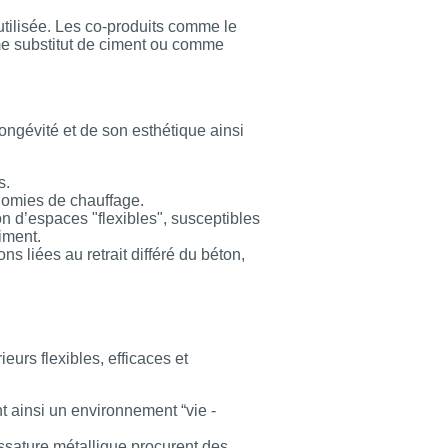
éutilisée. Les co-produits comme le
omme substitut de ciment ou comme
ongévité et de son esthétique ainsi
s.
nomies de chauffage.
on d’espaces "flexibles", susceptibles
iment.
s liées au retrait différé du béton,
eurs flexibles, efficaces et
nt ainsi un environnement “vie -
ssature métallique procurent des