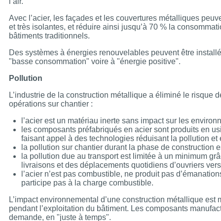
l’air.
Avec l’acier, les façades et les couvertures métalliques peu
et très isolantes, et réduire ainsi jusqu’à 70 % la consommat
bâtiments traditionnels.
Des systèmes à énergies renouvelables peuvent être installés
"basse consommation" voire à "énergie positive".
Pollution
L’industrie de la construction métallique a éliminé le risque de
opérations sur chantier :
l’acier est un matériau inerte sans impact sur les environ
les composants préfabriqués en acier sont produits en us
faisant appel à des technologies réduisant la pollution et
la pollution sur chantier durant la phase de construction 
la pollution due au transport est limitée à un minimum gr
livraisons et des déplacements quotidiens d’ouvriers vers 
l’acier n’est pas combustible, ne produit pas d’émanations 
participe pas à la charge combustible.
L’impact environnemental d’une construction métallique est 
pendant l’exploitation du bâtiment. Les composants manufactur
demande, en "juste à temps".