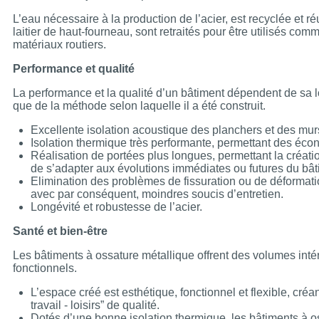
L’eau nécessaire à la production de l’acier, est recyclée et r
laitier de haut-fourneau, sont retraités pour être utilisés c
matériaux routiers.
Performance et qualité
La performance et la qualité d’un bâtiment dépendent de sa l
que de la méthode selon laquelle il a été construit.
Excellente isolation acoustique des planchers et des mur
Isolation thermique très performante, permettant des éco
Réalisation de portées plus longues, permettant la créati
de s’adapter aux évolutions immédiates ou futures du bât
Elimination des problèmes de fissuration ou de déformation
avec par conséquent, moindres soucis d’entretien.
Longévité et robustesse de l’acier.
Santé et bien-être
Les bâtiments à ossature métallique offrent des volumes intéri
fonctionnels.
L’espace créé est esthétique, fonctionnel et flexible, créa
travail - loisirs” de qualité.
Dotés d’une bonne isolation thermique, les bâtiments à o