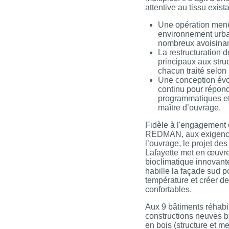
attentive au tissu exista
Une opération men
environnement urba
nombreux avoisinan
La restructuration 
principaux aux stru
chacun traité selon 
Une conception évol
continu pour répond
programmatiques e
maître d’ouvrage.
Fidèle à l'engagement
REDMAN, aux exigence
l’ouvrage, le projet de
Lafayette met en œuvr
bioclimatique innovan
habille la façade sud p
température et créer d
confortables.
Aux 9 bâtiments réhabil
constructions neuves b
en bois (structure et m