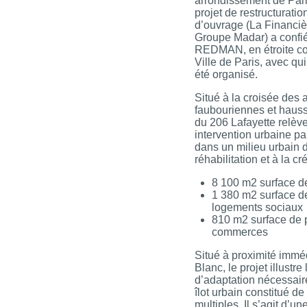
arrondissement de Pari
projet de restructuratio
d’ouvrage (La Financiè
Groupe Madar) a confié
REDMAN, en étroite col
Ville de Paris, avec qu
été organisé.
Situé à la croisée des 
faubouriennes et hauss
du 206 Lafayette relève
intervention urbaine pa
dans un milieu urbain 
réhabilitation et à la cr
8 100 m2 surface d
1 380 m2 surface d
logements sociaux
810 m2 surface de 
commerces
Situé à proximité immé
Blanc, le projet illustre
d’adaptation nécessair
îlot urbain constitué de
multiples. Il s’agit d’un