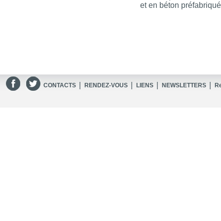
et en béton préfabriqué
|
|
|
|
CONTACTS
RENDEZ-VOUS
LIENS
NEWSLETTERS
R