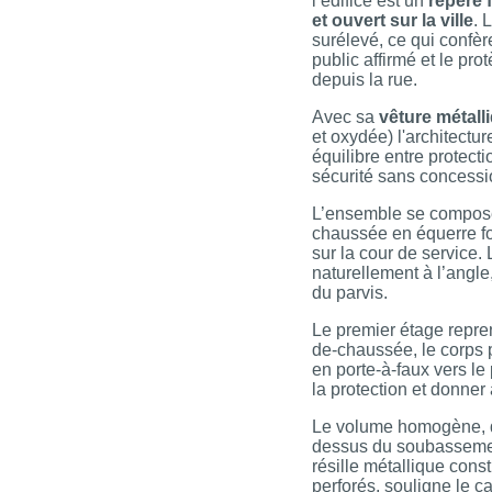
l’édifice est un
repère f
et ouvert sur la ville
. 
surélevé, ce qui confèr
public affirmé et le pr
depuis la rue.
Avec sa
vêture métall
et oxydée) l'architectur
équilibre entre protecti
sécurité sans concessi
L’ensemble se compose
chaussée en équerre fo
sur la cour de service. L
naturellement à l’angl
du parvis.
Le premier étage repren
de-chaussée, le corps p
en porte-à-faux vers le
la protection et donner à
Le volume homogène, q
dessus du soubasseme
résille métallique con
perforés, souligne le 