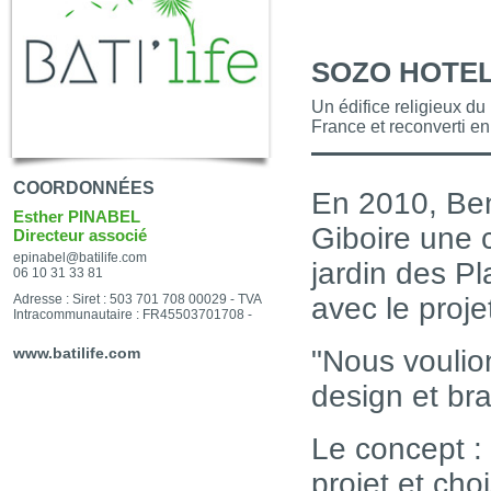
SOZO HOTE
Un édifice religieux du
France et reconverti en
COORDONNÉES
En 2010, Ben
Esther PINABEL
Giboire une 
Directeur associé
epinabel@batilife.com
jardin des P
06 10 31 33 81
Adresse : Siret : 503 701 708 00029 - TVA
avec le proje
Intracommunautaire : FR45503701708 -
www.batilife.com
"Nous voulio
design et br
Le concept : 
projet et cho