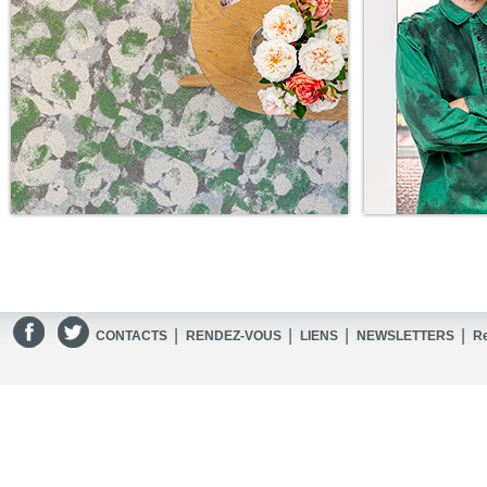
|
|
|
|
CONTACTS
RENDEZ-VOUS
LIENS
NEWSLETTERS
R