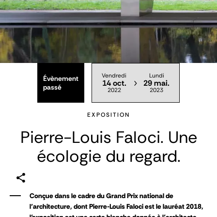
Vendredi
Lundi
Évènement
14 oct.
29 mai.
passé
2022
2023
EXPOSITION
Pierre-Louis Faloci. Une
écologie du regard.
Conçue dans le cadre du Grand Prix national de
l’architecture, dont Pierre-Louis Faloci est le lauréat 2018,