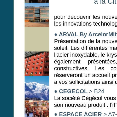
à la Ci
pour découvrir les nouve
les innovations technolo
●
ARVAL By ArcelorMitt
Présentation de la nouv
soleil. Les différentes m
l'acier inoxydable, le kry
également présentée
constructives. Les co
réserveront un accueil pr
à vos sollicitations ainsi
●
CEGECOL
> B24
La société Cégécol vous 
son nouveau produit : l'
●
ESPACE ACIER
> A7