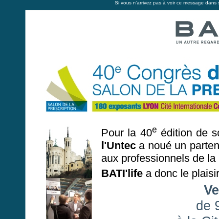
Si vous n'arrivez pas à voir ce message dans so
e
Pour la 40
édition de 
l'Untec
a noué un parten
aux professionnels de la 
BATI'life
a donc le plaisi
Ve
de 