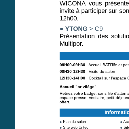
WICONA vous présentera
invite à participer sur s
12h00.
●
YTONG
> C9
Présentation des soluti
Multipor.
09H00-09H30
: Accueil BATI'life et pe
09H30-12H30
: Visite du salon
12H30-14H00
: Cocktail sur l'espace 
Accueil "privilège"
Retirez votre badge, sans file d'attente
espace presse. Vestiaire, petit-déjeune
offert.
Informati
●
Plan du salon
●
Acc
●
Site web Untec
●
Sit