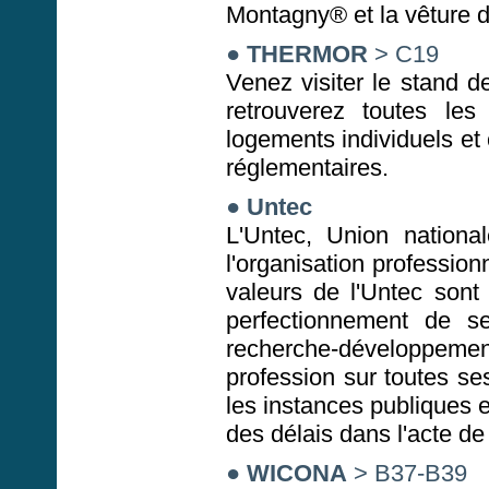
Montagny® et la vêture 
● THERMOR
> C19
Venez visiter le stan
retrouverez toutes les
logements individuels et 
réglementaires.
●
Untec
L'Untec, Union nationa
l'organisation professio
valeurs de l'Untec sont l
perfectionnement de s
recherche-développem
profession sur toutes s
les instances publiques et
des délais dans l'acte de
●
WICONA
> B37-B39