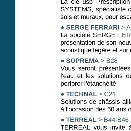
La clé usb Prescriptio
SYSTEMS, spécialiste d
sols et muraux, pour esca
●
SERGE FERRARI
> A
La société SERGE FERR
présentation de son nouv
acoustique légère et sur
●
SOPREMA
> B28
Vous seront présentées 
l'eau et les solutions 
perforer l'étanchéité.
●
TECHNAL
> C21
Solutions de châssis al
à l'occasion des 50 ans
●
TERREAL
> B44-B46
TERREAL vous invite à 