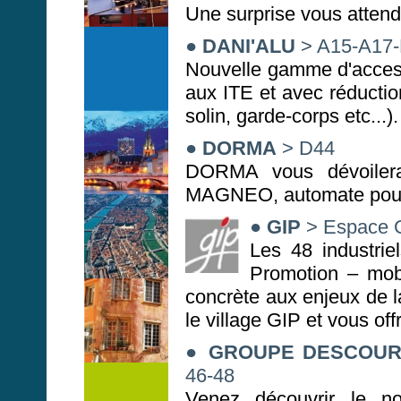
Une surprise vous attend 
●
DANI'ALU
> A15-A17
Nouvelle gamme d'access
aux ITE et avec réducti
solin, garde-corps etc...).
●
DORMA
> D44
DORMA vous dévoiler
MAGNEO, automate pour p
●
GIP
> Espace 
Les 48 industri
Promotion – mob
concrète aux enjeux de la
le village GIP et vous off
●
GROUPE DESCOUR
46-48
Venez découvrir le 