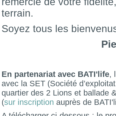
remercie de votre fidélit
terrain.
Soyez tous les bienvenu
Pie
En partenariat avec BATI'life
,
avec la SET (Société d’exploitat
quartier des 2 Lions et ballade & 
(
sur inscription
auprès de BATI'li
A télécharger ci-dessous : le 