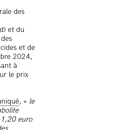
rale des
d) et du
 des
cides et de
mbre 2024,
sant à
ur le prix
niqué
, «
le
bolite
 1,20 euro
des