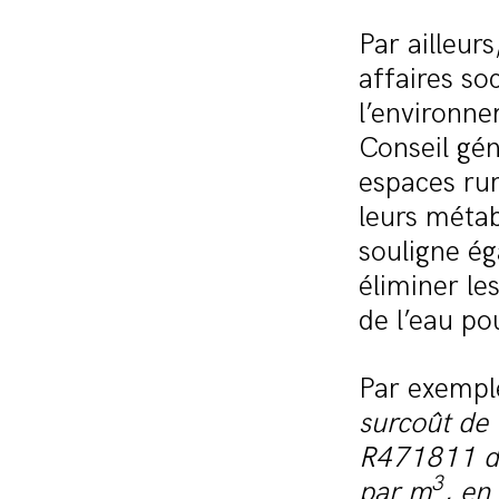
Par ailleurs
affaires soc
l’environn
Conseil gén
espaces rur
leurs métab
souligne ég
éliminer les
de l’eau p
Par exempl
surcoût de 
R471811 du 
3
par m
, en