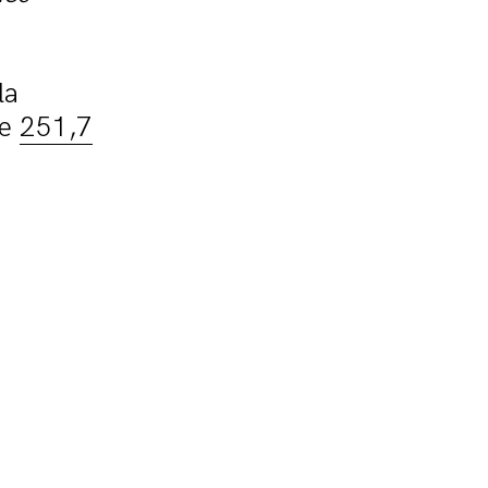
la
re
251,7