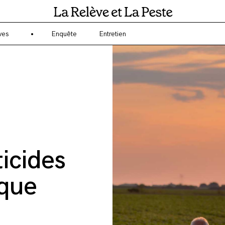
gagé sur l'écologie et l'environnement ? La Relève et la Peste est un 
ves
Enquête
Entretien
icides
 que