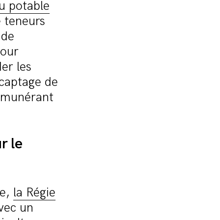
u potable
e teneurs
 de
pour
er les
e captage de
 rémunérant
r le
ie,
la Régie
avec un