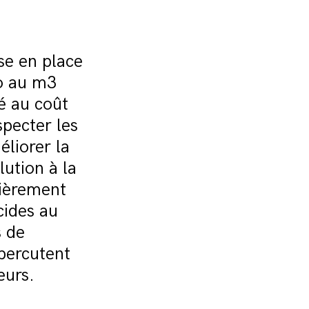
se en place
ro au m3
é au coût
specter les
liorer la
lution à la
cièrement
cides au
s de
épercutent
eurs.