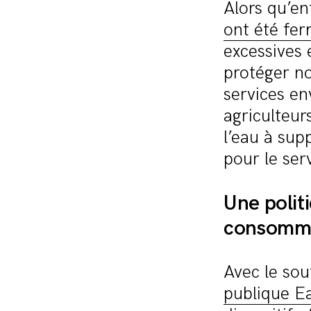
Alors qu’e
ont été fe
excessives 
protéger n
services en
agriculteur
l’eau à sup
pour le ser
Une polit
consomm
Avec le sou
publique Ea