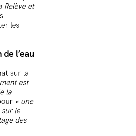
a Relève et
s
er les
 de l’eau
at sur la
ement est
e la
pour
« une
sur le
tage des