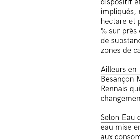
dispositif 
impliqués,
hectare et 
% sur près
de substanc
zones de c
Ailleurs en
Besançon 
Rennais qui
changement
Selon Eau d
eau mise e
aux conso