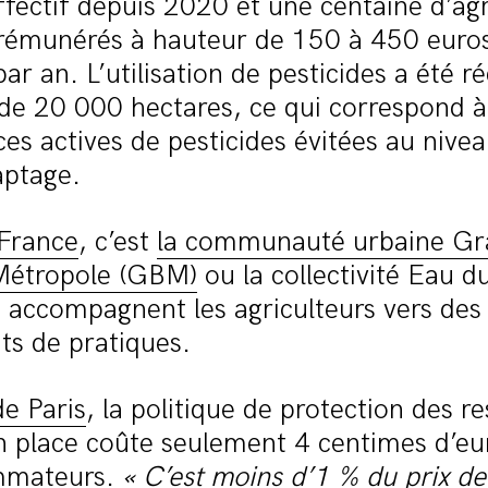
effectif depuis 2020 et une centaine d’agr
 rémunérés à hauteur de 150 à 450 euro
par an. L’utilisation de pesticides a été r
 de 20 000 hectares, ce qui correspond 
es actives de pesticides évitées au nive
aptage.
 France
, c’est
la communauté urbaine Gr
Métropole (GBM)
ou la collectivité Eau d
 accompagnent les agriculteurs vers des
s de pratiques.
e Paris
, la politique de protection des r
n place coûte seulement 4 centimes d’e
mmateurs.
« C’est moins d’1 % du prix de 