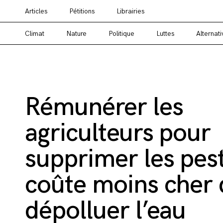
Articles
Pétitions
Librairies
Vous cherchez un média alternatif ? Un média en
Climat
Nature
Politique
Luttes
Alternati
Rémunérer les
agriculteurs pour
supprimer les pest
coûte moins cher
dépolluer l’eau