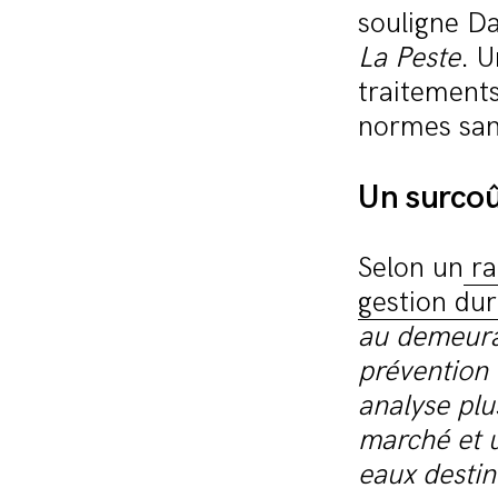
souligne Da
La Peste
. 
traitements
normes san
Un surcoû
Selon un
ra
gestion dur
au demeuran
prévention
analyse plu
marché et u
eaux desti