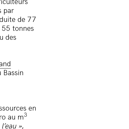
iculteurs
s par
éduite de 77
à 55 tonnes
au des
and
u Bassin
essources en
3
uro au m
l’eau »
,