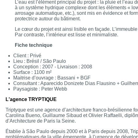
L’eau est l’élément principal du projet : la pluie et l’eau d
à un système hydrique complexe dont les éléments « lo
arrosage automatique, etc.), sont mis en évidence et fo
protectrice autour du bâtiment.
Le cœur du projet est ainsi lisible en façade. L’immeuble
Par contraste, l’intérieur est lisse et minimaliste.
Fiche technique
Client : Privé
Lieu : Brésil / São Paulo
Conception : 2007 - Livraison : 2008
Surface : 1100 m²
Maitrise d’ouvrage : Bassani + BGF
Consultant : Aparecido Donizete Dias Flausino + Guilh
Paysagiste : Peter Webb
L'agence TRYPTIQUE
Triptyque est une agence d’architecture franco-brésilienne 
Carolina Bueno, Guillaume Sibaud et Olivier Raffaelli, diplôm
d’Architecture de Paris la Seine.
Établie à São Paulo depuis 2000 et à Paris depuis 2008, Tri
problématiques de la ville émergente, à l’urgence de dévelo