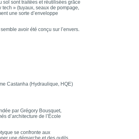
u sol sont traitées et réutilisées grâce
w tech » (tuyaux, seaux de pompage,
rment une sorte d’enveloppe
 semble avoir été conçu sur l’envers.
erme Castanha (Hydraulique, HQE)
fondée par Grégory Bousquet,
és d’architecture de l’École
ptyque se confronte aux
pper une démarche et des outils