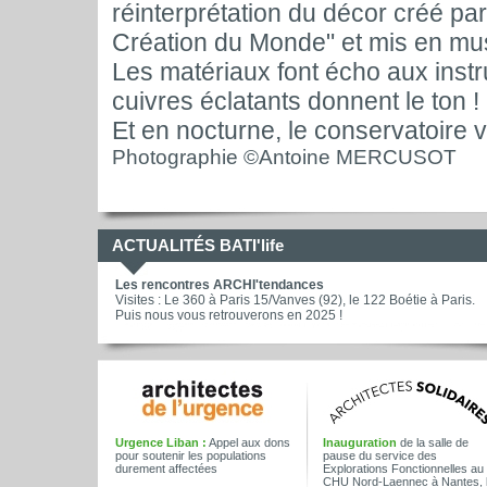
réinterprétation du décor créé par
Création du Monde" et mis en mu
Les matériaux font écho aux instru
cuivres éclatants donnent le ton !
Et en nocturne, le conservatoire v
Photographie ©Antoine MERCUSOT
ACTUALITÉS BATI'life
Les rencontres ARCHI'tendances
Visites : Le 360 à Paris 15/Vanves (92), le 122 Boétie à Paris.
Puis nous vous retrouverons en 2025 !
Urgence Liban :
Appel aux dons
Inauguration
de la salle de
pour soutenir les populations
pause du service des
durement affectées
Explorations Fonctionnelles au
CHU Nord-Laennec à Nantes, 