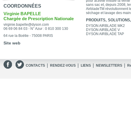
pour activité initiale la vent
sans sac et, depuis 2008, l
COORDONNÉES
AirbladeTM révolutionnent l
séchage et lavage des main
Virginie BAPELLE
Chargée de Prescription Nationale
PRODUITS, SOLUTIONS, 
virginie.bapelle@dyson.com
DYSON AIRBLADE MK2
06 69 06 84 03 - N° Azur : 0 810 300 130
DYSON AIRBLADE V
DYSON AIRBLADE TAP
64 rue la Boëtie - 75008 PARIS
Site web
|
|
|
|
CONTACTS
RENDEZ-VOUS
LIENS
NEWSLETTERS
R