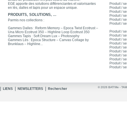
EGE apporte des solutions différenciantes et valorisantes
Produit / se
en lés, dalles et tapis pour un espace unique.
Produit / se
Produit / se
PRODUITS, SOLUTIONS, ...
Produit / se
Produit / se
Parmis nos collections :
Produit / se
Gammes Dalles : Reform Memory – Epoca Twist Ecotrust –
Produit / se
Una Micro Ecotrust 350 – Highline Loop Ecotrust 350
Produit / se
Gammes Tapis : Soft Dream Lux – Photosophy
Produit / se
Gammes Lés : Epoca Structure – Canvas Collage by
Produit / se
Brunklaus – Highline...
Produit / se
Produit / se
Produit / se
Produit / se
Produit / se
Produit / se
© 2026 BATI'life -
TAM
|
|
|
LIENS
NEWSLETTERS
Rechercher