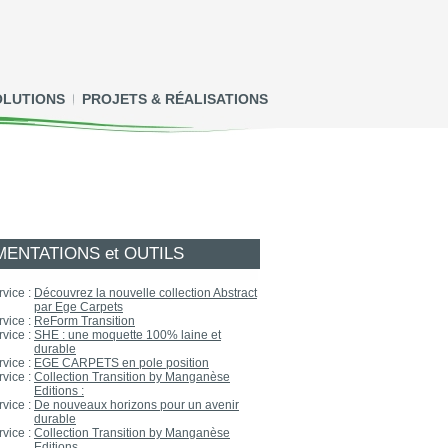
OLUTIONS
PROJETS & RÉALISATIONS
ENTATIONS et OUTILS
rvice :
Découvrez la nouvelle collection Abstract
par Ege Carpets
rvice :
ReForm Transition
rvice :
SHE : une moquette 100% laine et
durable
rvice :
EGE CARPETS en pole position
rvice :
Collection Transition by Manganèse
Editions :
rvice :
De nouveaux horizons pour un avenir
durable
rvice :
Collection Transition by Manganèse
Editions