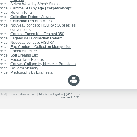
rvice :
A New Wave by Séché Studio
rvice :
Gamme SLO by
ege
|
carpet
concept
rvice :
Reform Terra
rvice :
Collection Reform Artworks
rvice :
Collection ReForm Matrix
rvice :
Nouveau concept FIGURA : Oubliez les
conventions !
rvice :
Gamme Epoca Knit Ecotrust 350
rvice :
Legend de la collection Reform
rvice :
Nouveau concept FIGURA
rvice :
Ege Couture : Collection Montgolfier
rvice :
Epoca Structure
rvice :
Soft Dreams Lux
rvice :
Epoca Twist Ecotrust
rvice :
Canvas Collage by Nicolette Brunklaus
rvice :
ReForm Memory
rvice :
Photosophy by Elia Festa
 & J
| Tous droits réservés |
Mentions légales
| (v2.1 new
server 8.5.7)