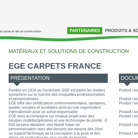
PARTENAIRES
PRODUITS & S
MATÉRIAUX ET SOLUTIONS DE CONSTRUCTION
EGE CARPETS FRANCE
PRÉSENTATION
DOCUM
Fondée en 1938 au Danemark, EGE est parmi les leaders
Produit / se
européens sur le marché des moquettes professionnelles
et personnalisées.
Produit / se
EGE offre des certifications environnementales, sanitaires,
Produit / se
qualité, sociales et sociétales ainsi qu’une organisation
internationale pour un achat responsable.
Produit / se
EGE vous accompagne sur chaque projet avec des
Produit / se
équipes multidisciplinaires et une technologie de pointe : 8
000 dessins standard, une liberté totale de
Produit / se
personnalisation avec des dessins sur-mesure dès 20m²,
un support technique de la conception à la pose et des
Produit / se
délais de production les plus courts du marché.