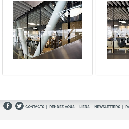
|
|
|
|
CONTACTS
RENDEZ-VOUS
LIENS
NEWSLETTERS
R