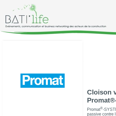
Cloison v
Promat®
®
Promat
-SYSTE
passive contre l