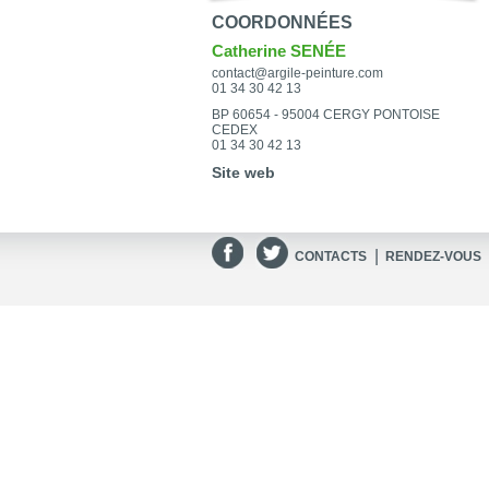
COORDONNÉES
Catherine SENÉE
contact@argile-peinture.com
01 34 30 42 13
BP 60654 - 95004 CERGY PONTOISE
CEDEX
01 34 30 42 13
Site web
|
CONTACTS
RENDEZ-VOUS