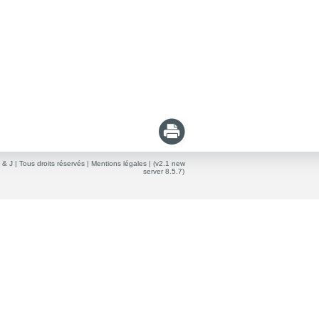
 & J
| Tous droits réservés |
Mentions légales
| (v2.1 new
server 8.5.7)