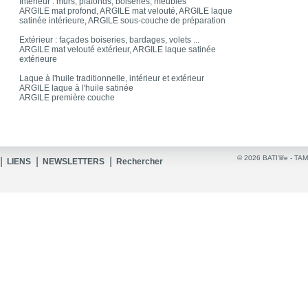
Intérieur : murs, plafonds, boiseries, meubles
ARGILE mat profond, ARGILE mat velouté, ARGILE laque
satinée intérieure, ARGILE sous-couche de préparation
Extérieur : façades boiseries, bardages, volets ...
ARGILE mat velouté extérieur, ARGILE laque satinée
extérieure
Laque à l'huile traditionnelle, intérieur et extérieur
ARGILE laque à l'huile satinée
ARGILE première couche
© 2026 BATI'life -
TAM
|
|
|
LIENS
NEWSLETTERS
Rechercher