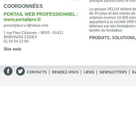
presque partout dans le mo
COORDONNÉES
Le groupe VELUX détient de
de 40 pays et des usines de 
PORTAIL WEB PROFESSIONNEL :
emploie environ 10 000 per
www.portailpro.fr
appartient à la société VKR 
prescripteur.v-f@velux.com
détenue par des fondations d’
famille du fondateur.
1 rue Paul Cézanne – BP20 - 91421
MORANGIS CEDEX
PRODUITS, SOLUTIONS, 
01 64 54 22 90
Site web
|
|
|
|
CONTACTS
RENDEZ-VOUS
LIENS
NEWSLETTERS
R