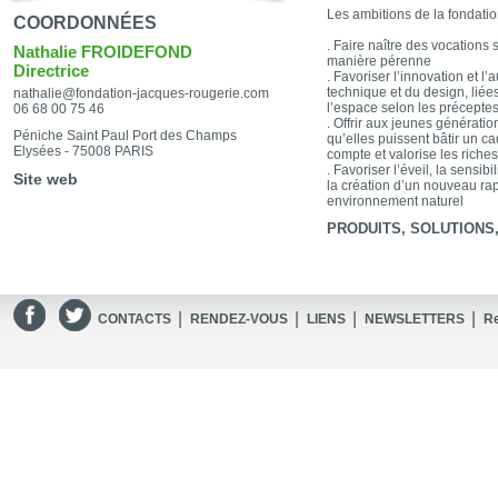
Les ambitions de la fondatio
COORDONNÉES
. Faire naître des vocations s
Nathalie FROIDEFOND
manière pérenne
Directrice
. Favoriser l’innovation et l’
technique et du design, lié
nathalie@fondation-jacques-rougerie.com
l’espace selon les précept
06 68 00 75 46
. Offrir aux jeunes génératio
Péniche Saint Paul Port des Champs
qu’elles puissent bâtir un c
Elysées - 75008 PARIS
compte et valorise les riche
. Favoriser l’éveil, la sensibi
Site web
la création d’un nouveau ra
environnement naturel
PRODUITS, SOLUTIONS, 
|
|
|
|
CONTACTS
RENDEZ-VOUS
LIENS
NEWSLETTERS
R