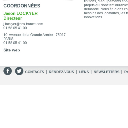
finitions, d’équipements et 
projets qui sont tant durabl
COORDONNÉES
demande. Nous étudions con
Jason LOCKYER
besoins des locataires, les 
innovations
Directeur
j.lockyer@hro-france.com
01.58.05.41.00
10, Avenue de la Grande Armée - 75017
PARIS
01.58.05.41.00
Site web
|
|
|
|
CONTACTS
RENDEZ-VOUS
LIENS
NEWSLETTERS
R