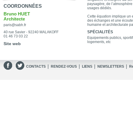
paysagère, de l’atmosphère d
COORDONNÉES
usages dédiés.
Bruno HUET
Cette équation implique un 
Architecte
des échanges et une écoute 
humaine et architecturale p
paris@sabh.fr
SPÉCIALITÉS
40 rue Savier - 92240 MALAKOFF
01 46 73 03 22
Equipements publics, sportifs
logements, etc
Site web
|
|
|
|
CONTACTS
RENDEZ-VOUS
LIENS
NEWSLETTERS
R