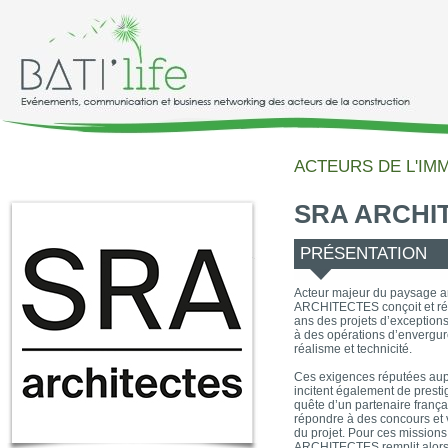
ACTEURS DE L'IM
SRA ARCHI
PRÉSENTATION
Acteur majeur du paysage ar
ARCHITECTES conçoit et réa
ans des projets d’exception
à des opérations d’envergure
réalisme et technicité.
Ces exigences réputées aup
incitent également de prest
quête d’un partenaire françai
répondre à des concours et v
du projet. Pour ces mission
ARCHITECTES remplit alors u