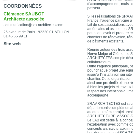
d’accompagnement, mais auss
COORDONNÉES
passeur.
Clémence SAUBOT
Si les réalisations de SRA
Architecte associée
France, l’agence participe à 
fait de ses associations ave
communication@sra-architectes.com
américains et asiatiques. S
26 avenue de Paris - 92320 CHATILLON
pour concevoir et prendre en
01 46 55 99 11
chantiers de rénovation, réha
de bâtiments existants.
Site web
Réunie autour des trois asso
Hervé Metge et Clémence S
ARCHITECTES compte désorm
collaborateurs.
Outre l’agence principale, b
pour chaque projet une équi
jusqu’à l’installation sur si
chantier. Cette organisation 
ainsi une proximité et une 
à bien les projets et travaux
respect des intentions du ma
accompagne.
SRA ARCHITECTES est struc
départements complémentaire
autour du même projet archit
ARCHITECTURE, ASSOCIAT
Le LAB est dédié à la conce
l’exploration avec comme obj
concepts architecturaux inn
Les départements ARCHIT