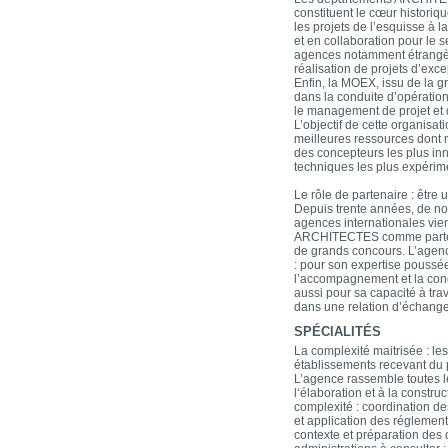
constituent le cœur historiq
les projets de l’esquisse à la
et en collaboration pour le
agences notamment étrangèr
réalisation de projets d’exce
Enfin, la MOEX, issu de la 
dans la conduite d’opératio
le management de projet et 
L’objectif de cette organisati
meilleures ressources dont 
des concepteurs les plus in
techniques les plus expérim
Le rôle de partenaire : être u
Depuis trente années, de n
agences internationales vien
ARCHITECTES comme partena
de grands concours. L’agenc
: pour son expertise poussé
l’accompagnement et la cond
aussi pour sa capacité à tra
dans une relation d’échange
SPÉCIALITÉS
La complexité maitrisée : les
établissements recevant du 
L’agence rassemble toutes 
l‘élaboration et à la constru
complexité : coordination d
et application des réglement
contexte et préparation des 