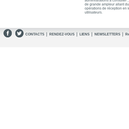
administrations à consulter 
de grande ampleur allant du
opérations de réception en i
utilisateurs.
|
|
|
|
CONTACTS
RENDEZ-VOUS
LIENS
NEWSLETTERS
R