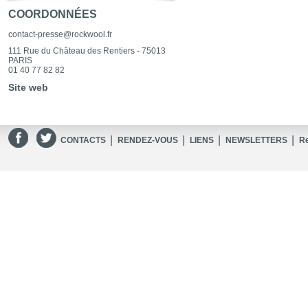
COORDONNÉES
contact-presse@rockwool.fr
111 Rue du Château des Rentiers - 75013
PARIS
01 40 77 82 82
Site web
|
|
|
|
CONTACTS
RENDEZ-VOUS
LIENS
NEWSLETTERS
R