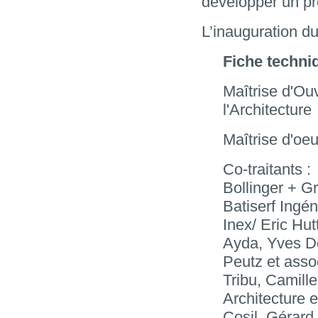
développer un pro
L’inauguration d
Fiche techni
Maîtrise d'Ouv
l'Architecture
Maîtrise d'oe
Co-traitants :
Bollinger + G
Batiserf Ingén
Inex/ Eric Hut
Ayda, Yves De
Peutz et asso
Tribu, Camill
Architecture 
Cosil, Gérard 