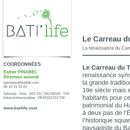
Le Carreau d
La renaissance du Carr
COORDONNÉES
Le Carreau du T
Esther PINABEL
renaissance symbo
Directeur associé
la grande traditi
epinabel@batilife.com
06 10 31 33 81
19e siècle mais e
Adresse : Siret : 503 701 708 00029 - TVA
habitants pour c
Intracommunautaire : FR45503701708 -
patrimonial du Ha
www.batilife.com
à deux pas de l’
l’historique squ
paysagiste du B