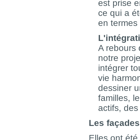
est prise 
ce qui a ét
en termes
L'intégrat
A rebours d
notre proje
intégrer t
vie harmon
dessiner u
familles, 
actifs, des
Les façades
Elles ont été