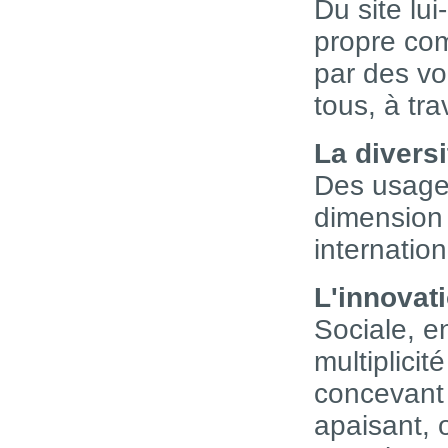
Du site lu
propre comm
par des vo
tous, à tr
La divers
Des usages
dimension 
internation
L'innovat
Sociale, e
multiplicit
concevant 
apaisant, o