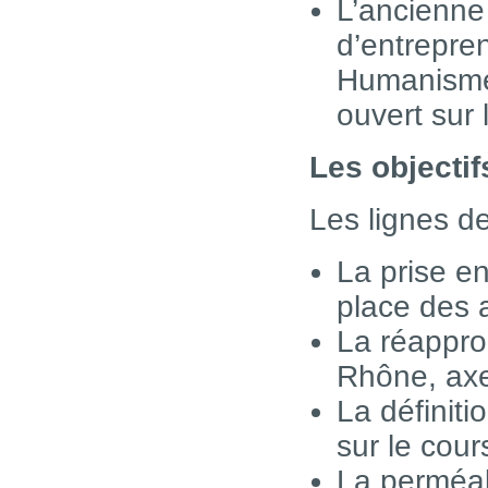
L’ancienne 
d’entrepren
Humanisme 
ouvert sur 
Les objectif
Les lignes de
La prise e
place des 
La réapprop
Rhône, axe
La définiti
sur le cou
La perméab