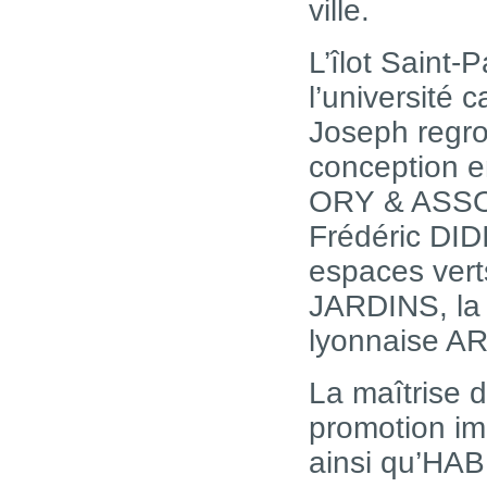
ville.
L’îlot Saint-
l’université c
Joseph regr
conception e
ORY & ASSOC
Frédéric DIDI
espaces ver
JARDINS, la 
lyonnaise 
La maîtrise 
promotion i
ainsi qu’H