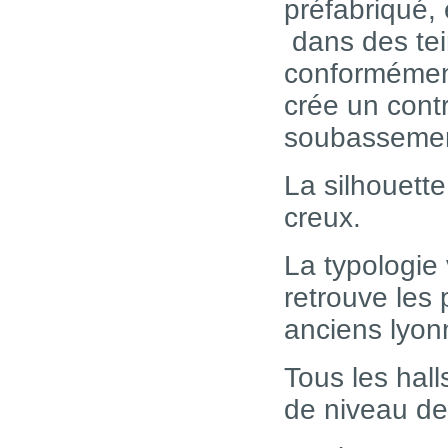
préfabriqué,
dans des tein
conformément
crée un cont
soubassemen
La silhouette
creux.
La typologie
retrouve les 
anciens lyonn
Tous les hal
de niveau dep