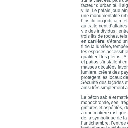
sur la ville, est, plus q
facteur d’urbanité. Il sig
ville. Le palais joue ain
une monumentalité urb
l’institution judiciaire 
au traitement d’affaires
vie des individus : ent
trois lits de roches, tel
en carrière
, s’étend u
filtre la lumière, tempè
les espaces accessible
qualifient les pleins :
et patios s’installent en
masses décalées favori
lumière, créent des pay
protègent les locaux de
Sécurité des façades et
ainsi très simplement 
Le béton sablé et matri
monochromie, ses irrégu
griffures et aspérités, 
à une matière rustique. 
de la symbolique de la j
l’antichambre, l’entrée 