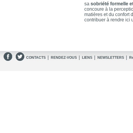
sa
sobriété formelle e
concoure à la percepti
matières et du confort 
contribuer à rendre ici 
|
|
|
|
CONTACTS
RENDEZ-VOUS
LIENS
NEWSLETTERS
R