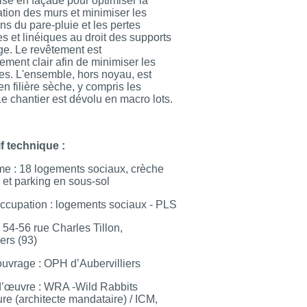
ilisé en façade pour optimiser la
ation des murs et minimiser les
ons du pare-pluie et les pertes
s et linéiques au droit des supports
e. Le revêtement est
rement clair afin de minimiser les
es. L'ensemble, hors noyau, est
en filière sèche, y compris les
e chantier est dévolu en macro lots.
f technique :
e : 18 logements sociaux, crèche
e et parking en sous-sol
occupation : logements sociaux - PLS
 54-56 rue Charles Tillon,
iers (93)
ouvrage : OPH d’Aubervilliers
d’œuvre : WRA -Wild Rabbits
ure (architecte mandataire) / ICM,