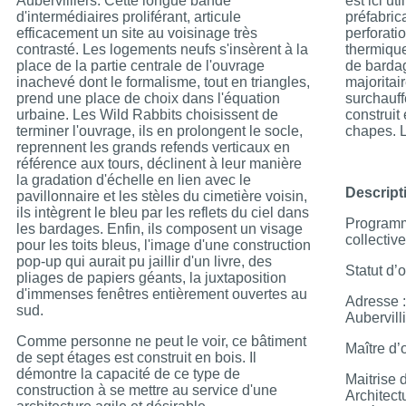
Aubervilliers. Cette longue bande
est ici ut
d'intermédiaires proliférant, articule
préfabric
efficacement un site au voisinage très
perforati
contrasté. Les logements neufs s'insèrent à la
thermique
place de la partie centrale de l'ouvrage
de bardag
inachevé dont le formalisme, tout en triangles,
majoritai
prend une place de choix dans l'équation
surchauff
urbaine. Les Wild Rabbits choisissent de
construit 
terminer l'ouvrage, ils en prolongent le socle,
chapes. L
reprennent les grands refends verticaux en
référence aux tours, déclinent à leur manière
la gradation d'échelle en lien avec le
Descripti
pavillonnaire et les stèles du cimetière voisin,
ils intègrent le bleu par les reflets du ciel dans
Programm
les bardages. Enfin, ils composent un visage
collectiv
pour les toits bleus, l'image d'une construction
pop-up qui aurait pu jaillir d'un livre, des
Statut d’
pliages de papiers géants, la juxtaposition
d'immenses fenêtres entièrement ouvertes au
Adresse :
sud.
Aubervill
Comme personne ne peut le voir, ce bâtiment
Maître d’
de sept étages est construit en bois. Il
démontre la capacité de ce type de
Maitrise 
construction à se mettre au service d'une
Architect