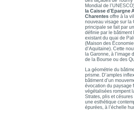
des façades de Tourny 
Mondial de l’UNESCO
la Caisse d’Epargne A
Charentes
offre à la v
nouveau visage sur la 
principale se fait par 
définie par le bâtiment 
existant du quai de Pa
(Maison des Économie
d’Aquitaine). Cette nou
la Garonne, à l’image 
de la Bourse ou des Q
La géométrie du bâtimen
prisme. D’amples infle
bâtiment d’un mouvem
évocation du paysage fl
végétalisées rompent la
Strates, plis et césure
une esthétique contem
épurées, à l’échelle h