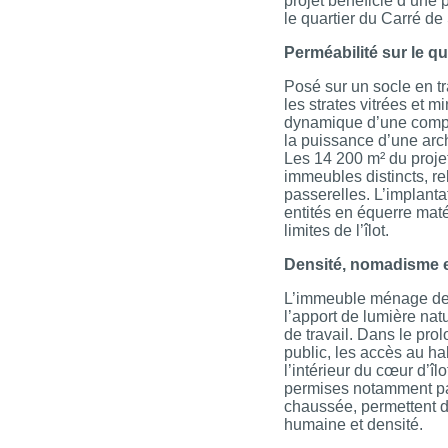
projet bénéficie d’une
le quartier du Carré de
Perméabilité sur le qua
Posé sur un socle en tr
les strates vitrées et mi
dynamique d’une compos
la puissance d’une arch
Les 14 200 m² du projet
immeubles distincts, re
passerelles. L’implant
entités en équerre matér
limites de l’îlot.
Densité, nomadisme e
L’immeuble ménage des
l’apport de lumière nat
de travail. Dans le pr
public, les accès au ha
l’intérieur du cœur d’îl
permises notamment par
chaussée, permettent 
humaine et densité.