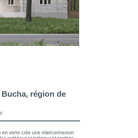
e Bucha, région de
el
 en verre crée une interconnexion