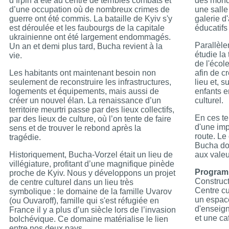
d’Irpin a été au centre de terribles combats et
des monde
d’une occupation où de nombreux crimes de
une salle
guerre ont été commis. La bataille de Kyiv s'y
galerie d
est déroulée et les faubourgs de la capitale
éducatifs 
ukrainienne ont été largement endommagés.
Parallèle
Un an et demi plus tard, Bucha revient à la
étudie la
vie.
de l'école
Les habitants ont maintenant besoin non
afin de c
seulement de reconstruire les infrastructures,
lieu et, 
logements et équipements, mais aussi de
enfants e
créer un nouvel élan. La renaissance d’un
culturel.
territoire meurtri passe par des lieux collectifs,
En ces te
par des lieux de culture, où l’on tente de faire
d'une imp
sens et de trouver le rebond après la
route. Le
tragédie.
Bucha doi
Historiquement, Bucha-Vorzel était un lieu de
aux vale
villégiature, profitant d’une magnifique pinède
Program
proche de Kyiv. Nous y développons un projet
Construc
de centre culturel dans un lieu très
Centre cu
symbolique : le domaine de la famille Uvarov
un espac
(ou Ouvaroff), famille qui s'est réfugiée en
d'enseig
France il y a plus d’un siècle lors de l’invasion
et une caf
bolchévique. Ce domaine matérialise le lien
entre nos deux pays.