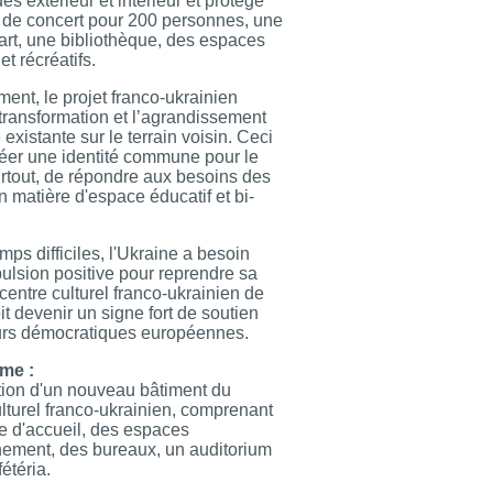
s extérieur et intérieur et protège
 de concert pour 200 personnes, une
'art, une bibliothèque, des espaces
et récréatifs.
ment, le projet franco-ukrainien
 transformation et l’agrandissement
 existante sur le terrain voisin. Ceci
réer une identité commune pour le
surtout, de répondre aux besoins des
n matière d'espace éducatif et bi-
mps difficiles, l'Ukraine a besoin
ulsion positive pour reprendre sa
 centre culturel franco-ukrainien de
t devenir un signe fort de soutien
urs démocratiques européennes.
me :
tion d'un nouveau bâtiment du
lturel franco-ukrainien, comprenant
e d'accueil, des espaces
nement, des bureaux, un auditorium
étéria.