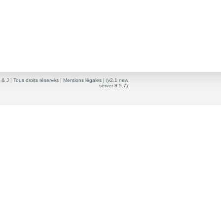
 & J
| Tous droits réservés |
Mentions légales
| (v2.1 new
server 8.5.7)