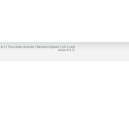
 & J
| Tous droits réservés |
Mentions légales
| (v2.1 new
server 8.5.7)