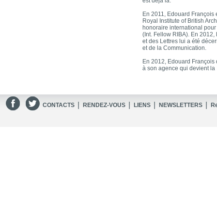
est déjà là.
En 2011, Edouard François es
Royal Institute of British A
honoraire international pour 
(Int. Fellow RIBA). En 2012,
et des Lettres lui a été déce
et de la Communication.
En 2012, Edouard François 
à son agence qui devient la
|
|
|
|
CONTACTS
RENDEZ-VOUS
LIENS
NEWSLETTERS
R