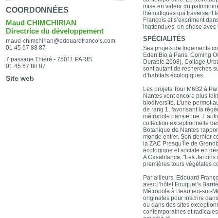
mise en valeur du patrimoine
COORDONNÉES
thématiques qui traversent 
François et s’expriment dans
Maud CHIMCHIRIAN
inattendues, en phase avec 
Directrice du développement
SPÉCIALITÉS
maud-chimchirian@edouardfrancois.com
01 45 67 88 87
Ses projets de logements c
Eden Bio à Paris, Coming Ou
7 passage Thiéré - 75011 PARIS
Durable 2008), Collage Ur
01 45 67 88 87
sont autant de recherches s
d’habitats écologiques.
Site web
Les projets Tour M6B2 à Par
Nantes vont encore plus loin
biodiversité. L’une permet a
de rang 1, favorisant la rég
métropole parisienne. L’aut
collection exceptionnelle d
Botanique de Nantes rappor
monde entier. Son dernier c
la ZAC Presqu’Île de Grenobl
écologique et sociale en dés
A Casablanca, "Les Jardins d
premières tours végétales c
Par ailleurs, Edouard Franço
avec l’hôtel Fouquet’s Barriè
Métropole à Beaulieu-sur-Me
originales pour inscrire dans
ou dans des sites exception
contemporaines et radicale