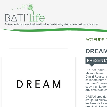
ACTEURS D
DREA
PRÉSENT
DREAM (pour Dim
Métropole) est u
Dimitri Roussel 
collaborateurs au
nourrie d’human
couvrir un larg
aux détails de co
DREAM crée des
d’aujourd’hui fav
les lieux de tra
projets de typolo