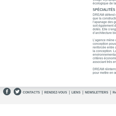
écologique de l
SPÉCIALITÉS
DREAM défend un
que la construct
l’apanage des g
soit également d
dotés. Elle s’en
d’architecture b
L’agence mène ce
conception pous
renforcée entre 
la conception. L
environnementaux 
critères économ
associant très e
DREAM réinterro
pour mettre en œ
|
|
|
|
CONTACTS
RENDEZ-VOUS
LIENS
NEWSLETTERS
R