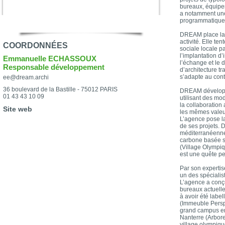
bureaux, équipem
a notamment une 
programmatique
DREAM place la
activité. Elle t
COORDONNÉES
sociale locale p
l’implantation d’
Emmanuelle ECHASSOUX
l’échange et le 
Responsable développement
d’architecture tr
s’adapte au cont
ee@dream.archi
36 boulevard de la Bastille - 75012 PARIS
DREAM développe
01 43 43 10 09
utilisant des mod
la collaboration
Site web
les mêmes valeu
L’agence pose la
de ses projets. 
méditerranéenne
carbone basée su
(Village Olympiq
est une quête pe
Par son expertis
un des spécialis
L’agence a conç
bureaux actuelle
à avoir été labe
(Immeuble Perspe
grand campus en
Nanterre (Arboret
village olympiqu