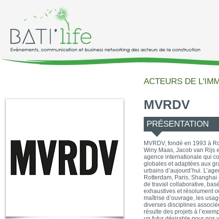
ACTEURS DE L'IM
MVRDV
PRÉSENTATION
MVRDV, fondé en 1993 à Ro
Winy Maas, Jacob van Rijs et
agence internationale qui co
globales et adaptées aux gr
urbains d’aujourd’hui. L’a
Rotterdam, Paris, Shanghai
de travail collaborative, ba
exhaustives et résolument o
maîtrise d’ouvrage, les usag
diverses disciplines associé
résulte des projets à l’exem
un futur désirable pour nos 