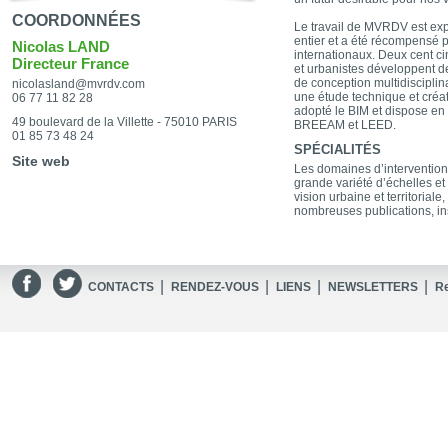
COORDONNÉES
Le travail de MVRDV est ex
entier et a été récompensé 
Nicolas LAND
internationaux. Deux cent ci
Directeur France
et urbanistes développent d
de conception multidisciplina
nicolasland@mvrdv.com
une étude technique et cré
06 77 11 82 28
adopté le BIM et dispose en i
49 boulevard de la Villette - 75010 PARIS
BREEAM et LEED.
01 85 73 48 24
SPÉCIALITÉS
Site web
Les domaines d’interventi
grande variété d’échelles et
vision urbaine et territorial
nombreuses publications, ins
|
|
|
|
CONTACTS
RENDEZ-VOUS
LIENS
NEWSLETTERS
R